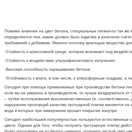
Помимо влияния на цвет бетона, специальные пигменты так же м
определяется тем, каким должно быть изделие в конечном счёте
требований к добавкам. Именно поэтому красящие вещества дл
-Стойкость к агрессивной среде, которая возникает под воздей
-Стойкость к воздействию ультрафиолетового излучения;
-Высокая способность окрашивания бетона;
-Устойчивость к влаге, в том числе, к атмосферным осадкам, а т
Сегодня при помощи применяемых при производстве бетона пигме
если вы не уверены в производителе, то лучше воздержаться о
– путём использования высококачественных (и, соответственно,
нарушении пропорций качество тротуарной плитки меняется не в
вода в которых при замерзании крошит покрытие изнутри.
Сегодня наибольшей популярностью пользуются естественные ц
цвета. Однако для того, чтобы получить тротуарную плитку дейст
будет изготовлен не из белого цемента, получить чистый цвет уж