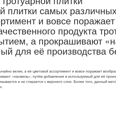
тротуарной плитки
й плитки самых различны
ортимент и вовсе поражае
ачественного продукта тро
тием, а прокрашивают «н
ый для её производства 
чайно велик, а её цветовой ассортимент и вовсе поражает воображ
ивают «насквозь», путём добавления в используемый для её произ
 смывается и не стирается с верхнего слоя. Более того, данный ме
и.