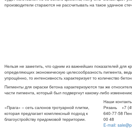
производители стараются не рассчитывать на такое удачное сте
Нельзя не заметить, что одним из важнейших показателей для к
определяющих экономическую целесообразность пигмента, ведь 
упрощённо, то интенсивность характеризует то количество бето
Пигменты для окраски бетона характеризуются так же относите
части пигмента, который был подвергнут какому-либо изменени
Наши контакт
«Прага» – сеть салонов тротуарной плитки,
Рязань +7 (49
которая предлагает комплексный подход к
640-77-58
Пе
благоустройству придомовой территории.
00 48
E-mail: sale@p