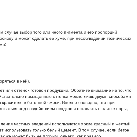
м случае выбор того или иного пигмента и его пропорций
 основу и может сделать её хуже, при несоблюдении технических
ми:
оряться в ней).
 или оттенок готовой продукции. Обратите внимание на то, что
 действительно насыщенные оттенки можно лишь двумя способами
 красителя в бетонной смеси. Вполне очевидно, что при
ываться под воздействием осадков и оставлять в плитке поры,
мления частных владений используются яркие красный и жёлтый
ет использовать только белый цемент. В том случае, если бетон
так же может быть не плохим, однако, как правило,