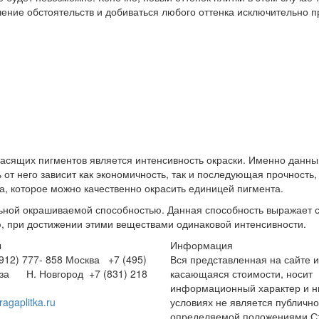
чение обстоятельств и добиваться любого оттенка исключительно 
расящих пигментов является интенсивность окраски. Именно данны
от него зависит как экономичность, так и последующая прочность,
на, которое можно качественно окрасить единицей пигмента.
льной окрашиваемой способностью. Данная способность выражает 
ю, при достижении этими веществами одинаковой интенсивности.
ы
Информация
12) 777- 858
Москва +7 (495)
Вся представленная на сайте 
нза
Н. Новгород +7 (831) 218
касающаяся стоимости, носит
информационный характер и ни
ragaplitka.ru
условиях не является публичн
определяемой положениями Ст