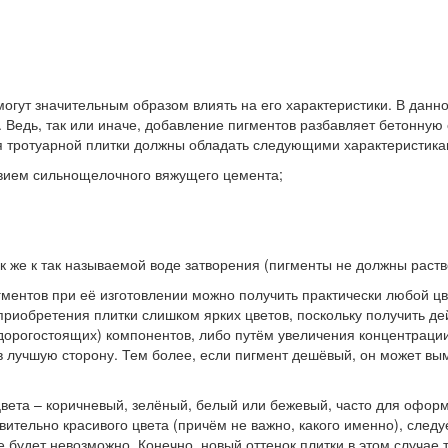
огут значительным образом влиять на его характеристики. В данно
. Ведь, так или иначе, добавление пигментов разбавляет бетонную
я тротуарной плитки должны обладать следующими характеристика
ствием сильнощелочного вяжущего цемента;
ак же к так называемой воде затворения (пигменты не должны раств
нтов при её изготовлении можно получить практически любой цвет
т приобретения плитки слишком ярких цветов, поскольку получить
 дорогостоящих) компонентов, либо путём увеличения концентрации
 лучшую сторону. Тем более, если пигмент дешёвый, он может вым
вета – коричневый, зелёный, белый или бежевый, часто для офор
вительно красивого цвета (причём не важно, какого именно), следу
е будет невозможно. Конечно, новый оттенок плитки в этом случае 