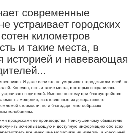
ичает современные
не устраивает городских
 сотен километров
ть и такие места, в
ая историей и навевающая
ителей...
твенников. И даже если это не устраивает городских жителей, но
лей. Конечно, есть и такие места, в которых сохранилась
 устраивает водителей. Именно поэтому при благоустройстве
 элементы мощения, изготовленные из декоративного
риемлемой стоимости, но и благодаря многообразию
рным колебаниям.
кими процессами ее производства. Неискушенному обывателю
ет получить исчерпывающую и доступную информацию обо всех
ересмотреть все имеющие модификации изделий, а красочный