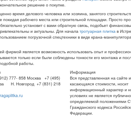
окончательное решение о покупке.
ценно время делового человека или хозяина, занятого строительс
не покидая рабочего места или строительной площадки. Просто п
бязательно установит с вами обратную связь, подобьет финансов
привлекательны и актуальны. Для начала
тротуарная плитка
в Истр
 использованием погрузочной спецтехники в виде крана-манипулято
 фирмой является возможность использовать опыт и профессионал
рываются только если были соблюдены тонкости его монтажа и пос
 подобной работы.
ы
Информация
12) 777- 858
Москва +7 (495)
Вся представленная на сайте 
нза
Н. Новгород +7 (831) 218
касающаяся стоимости, носит
информационный характер и ни
ragaplitka.ru
условиях не является публичн
определяемой положениями Ст
Гражданского кодекса Российс
Федерации.