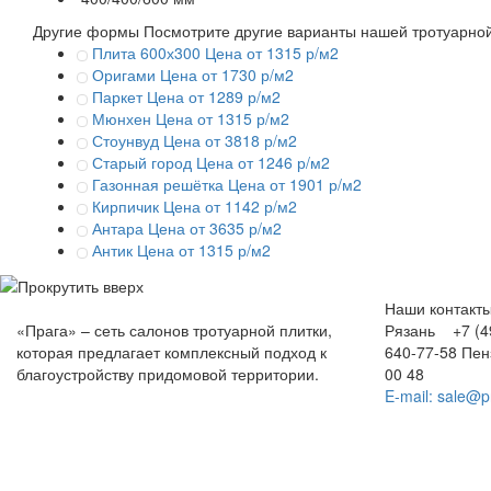
Другие формы
Посмотрите другие варианты нашей тротуарной
Плита 600х300
Цена от 1315 р/м2
Оригами
Цена от 1730 р/м2
Паркет
Цена от 1289 р/м2
Мюнхен
Цена от 1315 р/м2
Стоунвуд
Цена от 3818 р/м2
Старый город
Цена от 1246 р/м2
Газонная решётка
Цена от 1901 р/м2
Кирпичик
Цена от 1142 р/м2
Антара
Цена от 3635 р/м2
Антик
Цена от 1315 р/м2
Наши контакт
«Прага» – сеть салонов тротуарной плитки,
Рязань +7 (49
которая предлагает комплексный подход к
640-77-58
Пе
благоустройству придомовой территории.
00 48
E-mail: sale@p