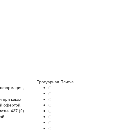
Тротуарная Плитка
информация,
 при каких
ой офертой,
атьи 437 (2)
кой