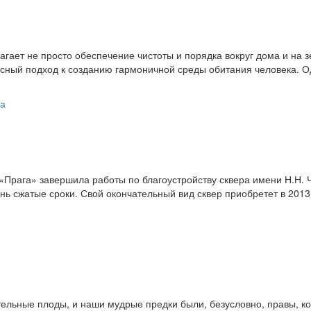
ает не просто обеспечение чистоты и порядка вокруг дома и на з
ксный подход к созданию гармоничной среды обитания человека. Од
ка
 «Прага» завершила работы по благоустройству сквера имени Н.Н.
ь сжатые сроки. Свой окончательный вид сквер приобретет в 2013 г
льные плоды, и наши мудрые предки были, безусловно, правы, когд