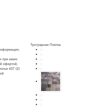
Тротуарная Плитка
информация,
 при каких
ой офертой,
атьи 437 (2)
кой